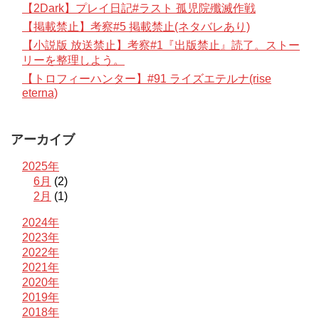
【2Dark】プレイ日記#ラスト 孤児院殲滅作戦
【掲載禁止】考察#5 掲載禁止(ネタバレあり)
【小説版 放送禁止】考察#1『出版禁止』読了。ストー
リーを整理しよう。
【トロフィーハンター】#91 ライズエテルナ(rise
eterna)
アーカイブ
2025年
6月
(2)
2月
(1)
2024年
2023年
2022年
2021年
2020年
2019年
2018年