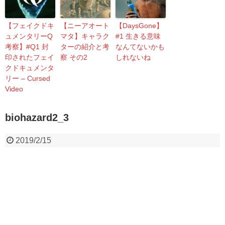
【フェイクドキ
【ニーアオート
【DaysGone】
ュメンタリーQ
マタ】キャラク
#1 生きる意味
考察】#Q1 封
ターの紹介と考
なんてないかも
印されたフェイ
察 その2
しれないね
クドキュメンタ
リー – Cursed
Video
biohazard2_3
2019/2/15