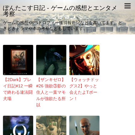
ぽんたこす日記 - ゲームの感想とエンタメ
考察
ゲームの感想やPSトロフィー獲得報告記などを書いてます。と
きどきドラマや本の考察などもしています。
【2Dark】プレ
【ザンキゼロ】
【ウォッチドッ
イ日記#12 一瞬
#26 強欲③影の
グス2】やっと
で終わる違法闘
住人と一葉マモ
会えたよTボー
犬場
ルが強欲たる所
ン！
以