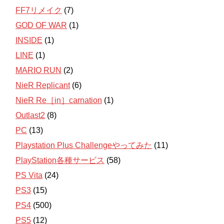
FF7リメイク
(7)
GOD OF WAR
(1)
INSIDE
(1)
LINE
(1)
MARIO RUN
(2)
NieR Replicant
(6)
NieR Re［in］carnation
(1)
Outlast2
(8)
PC
(13)
Playstation Plus Challengeやってみた
(11)
PlayStation各種サービス
(58)
PS Vita
(24)
PS3
(15)
PS4
(500)
PS5
(12)