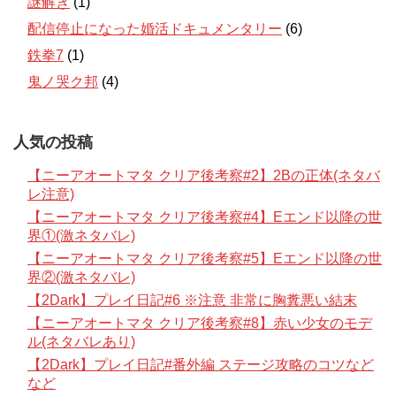
謎解き
(1)
配信停止になった婚活ドキュメンタリー
(6)
鉄拳7
(1)
鬼ノ哭ク邦
(4)
人気の投稿
【ニーアオートマタ クリア後考察#2】2Bの正体(ネタバ
レ注意)
【ニーアオートマタ クリア後考察#4】Eエンド以降の世
界①(激ネタバレ)
【ニーアオートマタ クリア後考察#5】Eエンド以降の世
界②(激ネタバレ)
【2Dark】プレイ日記#6 ※注意 非常に胸糞悪い結末
【ニーアオートマタ クリア後考察#8】赤い少女のモデ
ル(ネタバレあり)
【2Dark】プレイ日記#番外編 ステージ攻略のコツなど
など